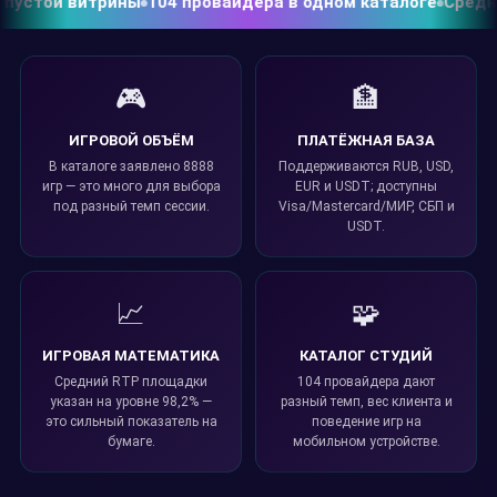
устой витрины
104 провайдера в одном каталоге
Средний 
🎮
🏦
ИГРОВОЙ ОБЪЁМ
ПЛАТЁЖНАЯ БАЗА
В каталоге заявлено 8888
Поддерживаются RUB, USD,
игр — это много для выбора
EUR и USDT; доступны
под разный темп сессии.
Visa/Mastercard/МИР, СБП и
USDT.
📈
🧩
ИГРОВАЯ МАТЕМАТИКА
КАТАЛОГ СТУДИЙ
Средний RTP площадки
104 провайдера дают
указан на уровне 98,2% —
разный темп, вес клиента и
это сильный показатель на
поведение игр на
бумаге.
мобильном устройстве.