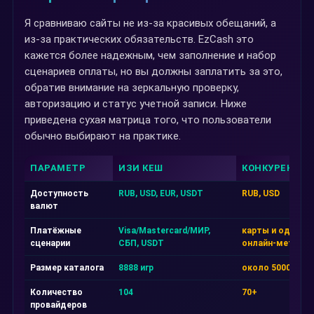
Я сравниваю сайты не из-за красивых обещаний, а
из-за практических обязательств. EzCash это
кажется более надежным, чем заполнение и набор
сценариев оплаты, но вы должны заплатить за это,
обратив внимание на зеркальную проверку,
авторизацию и статус учетной записи. Ниже
приведена сухая матрица того, что пользователи
обычно выбирают на практике.
ПАРАМЕТР
ИЗИ КЕШ
КОНКУРЕНТ А
Доступность
RUB, USD, EUR, USDT
RUB, USD
валют
Платёжные
Visa/Mastercard/МИР,
карты и один
сценарии
СБП, USDT
онлайн-метод
Размер каталога
8888 игр
около 5000 игр
Количество
104
70+
провайдеров