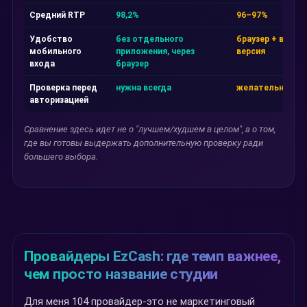
Средний RTP
98,2%
96–97%
Удобство
без отдельного
браузер + веб-
мобильного
приложения, через
версия
входа
браузер
Проверка перед
нужна всегда
желательна
авторизацией
Сравнение здесь идет не о "лучшем/худшем в целом", а о том,
где вы готовы выдержать дополнительную проверку ради
большего выбора.
Провайдеры EzCash: где темп важнее,
чем просто название студии
Для меня 104 провайдер-это не маркетинговый