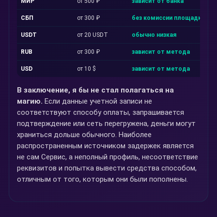
МИР
от 500 ₽
зависит от банка
СБП
от 300 ₽
без комиссии площадки
USDT
от 20 USDT
обычно низкая
RUB
от 300 ₽
зависит от метода
USD
от 10 $
зависит от метода
В заключение, я бы не стал полагаться на
магию.
Если данные учетной записи не
соответствуют способу оплаты, запрашивается
подтверждение или сеть перегружена, деньги могут
храниться дольше обычного. Наиболее
распространенным источником задержек является
не сам Сервис, а неполный профиль, несоответствие
реквизитов и попытка вывести средства способом,
отличным от того, которым они были пополнены.