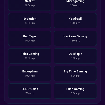
NetEnt
Microgaming
180+ игр
300+ игр
Evolution
Yggdrasil
140+ игр
120+ игр
Red Tiger
Hacksaw Gaming
160+ игр
110+ игр
Relax Gaming
Quickspin
130+ игр
90+ игр
Endorphina
Big Time Gaming
100+ игр
60+ игр
ELK Studios
Push Gaming
70+ игр
80+ игр