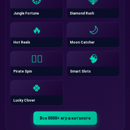
🐯
💎
Jungle Fortune
Diamond Rush
🔥
🌙
Hot Reels
Moon Catcher
🏴‍☠️
🧠
Pirate Spin
Smart Slots
🍀
Lucky Clover
Все 8888+ игр в каталоге