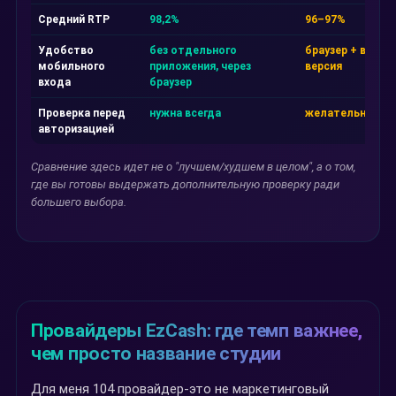
Средний RTP
98,2%
96–97%
Удобство
без отдельного
браузер + веб-
мобильного
приложения, через
версия
входа
браузер
Проверка перед
нужна всегда
желательна
авторизацией
Сравнение здесь идет не о "лучшем/худшем в целом", а о том,
где вы готовы выдержать дополнительную проверку ради
большего выбора.
Провайдеры EzCash: где темп важнее,
чем просто название студии
Для меня 104 провайдер-это не маркетинговый