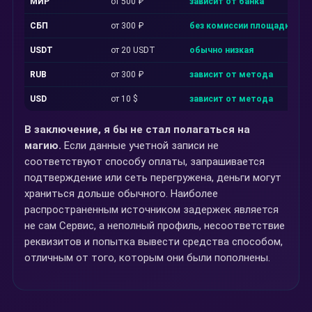
МИР
от 500 ₽
зависит от банка
СБП
от 300 ₽
без комиссии площадки
USDT
от 20 USDT
обычно низкая
RUB
от 300 ₽
зависит от метода
USD
от 10 $
зависит от метода
В заключение, я бы не стал полагаться на
магию.
Если данные учетной записи не
соответствуют способу оплаты, запрашивается
подтверждение или сеть перегружена, деньги могут
храниться дольше обычного. Наиболее
распространенным источником задержек является
не сам Сервис, а неполный профиль, несоответствие
реквизитов и попытка вывести средства способом,
отличным от того, которым они были пополнены.