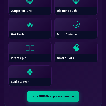
🐯
💎
Jungle Fortune
Diamond Rush
🔥
🌙
Hot Reels
Moon Catcher
🏴‍☠️
🧠
Pirate Spin
Smart Slots
🍀
Lucky Clover
Все 8888+ игр в каталоге