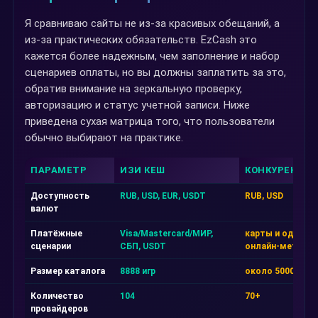
Я сравниваю сайты не из-за красивых обещаний, а
из-за практических обязательств. EzCash это
кажется более надежным, чем заполнение и набор
сценариев оплаты, но вы должны заплатить за это,
обратив внимание на зеркальную проверку,
авторизацию и статус учетной записи. Ниже
приведена сухая матрица того, что пользователи
обычно выбирают на практике.
ПАРАМЕТР
ИЗИ КЕШ
КОНКУРЕНТ А
Доступность
RUB, USD, EUR, USDT
RUB, USD
валют
Платёжные
Visa/Mastercard/МИР,
карты и один
сценарии
СБП, USDT
онлайн-метод
Размер каталога
8888 игр
около 5000 игр
Количество
104
70+
провайдеров