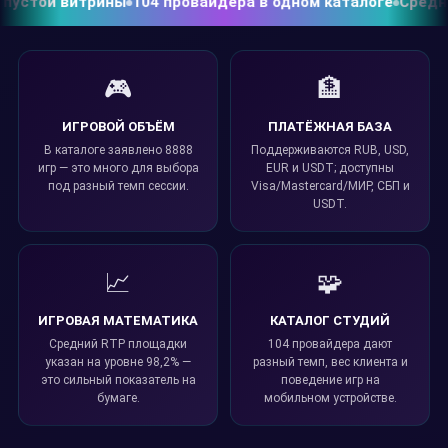
устой витрины
104 провайдера в одном каталоге
Средний 
🎮
🏦
ИГРОВОЙ ОБЪЁМ
ПЛАТЁЖНАЯ БАЗА
В каталоге заявлено 8888
Поддерживаются RUB, USD,
игр — это много для выбора
EUR и USDT; доступны
под разный темп сессии.
Visa/Mastercard/МИР, СБП и
USDT.
📈
🧩
ИГРОВАЯ МАТЕМАТИКА
КАТАЛОГ СТУДИЙ
Средний RTP площадки
104 провайдера дают
указан на уровне 98,2% —
разный темп, вес клиента и
это сильный показатель на
поведение игр на
бумаге.
мобильном устройстве.