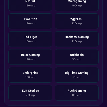
NetEnt
Microgaming
180+ игр
300+ игр
Evolution
Yggdrasil
140+ игр
120+ игр
Red Tiger
Hacksaw Gaming
160+ игр
110+ игр
Relax Gaming
Quickspin
130+ игр
90+ игр
Endorphina
Big Time Gaming
100+ игр
60+ игр
ELK Studios
Push Gaming
70+ игр
80+ игр